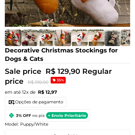
Decorative Christmas Stockings for
Dogs & Cats
Sale price
R$ 129,90
Regular
price
35%
R$ 199,90
em até 12x de
R$ 12,97
Opções de pagamento
3% OFF
no pix
+ Envio Prioritário
Model:
Puppy/White