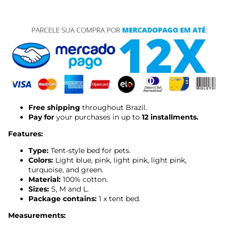
Free shipping
throughout Brazil.
Pay for
your purchases in up to
12 installments.
Features:
Type:
Tent-style bed for pets.
Colors:
Light blue, pink, light pink, light pink,
turquoise, and green.
Material:
100% cotton.
Sizes:
S, M and L.
Package contains:
1 x tent bed.
Measurements: