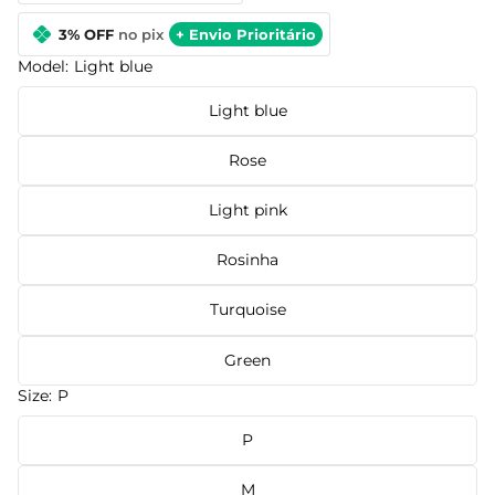
3% OFF
no pix
+ Envio Prioritário
Model:
Light blue
Light blue
Rose
Light pink
Rosinha
Turquoise
Green
Size:
P
P
M