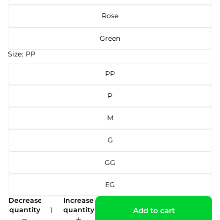
Rose
Green
Size:
PP
PP
P
M
G
GG
EG
Decrease
Increase
quantity
quantity
Add to cart