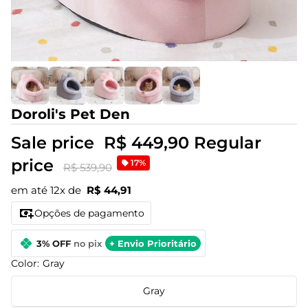
Doroli's Pet Den
Sale price
R$ 449,90
Regular
price
17%
R$ 539,90
em até 12x de
R$ 44,91
Opções de pagamento
3% OFF
no pix
+ Envio Prioritário
Color:
Gray
Gray