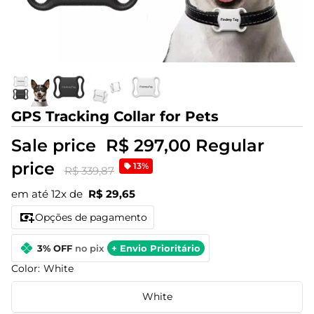
GPS Tracking Collar for Pets
Sale price
R$ 297,00
Regular
price
13%
R$ 339,87
em até 12x de
R$ 29,65
Opções de pagamento
3% OFF
no pix
+ Envio Prioritário
Color:
White
White